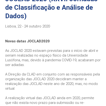
de Classificação e Análise de
Necessary
Dados)
Esses cookies
não são
Lisboa, 22 - 24 outubro 2020
opcionais. Eles
são
necessários
para o
Novas datas JOCLAD2020
funcionamento
do site.
As JOCLAD 2020 estavam previstas para o início de abril e
seriam realizadas no espaço físico da Universidade
Lusófona, mas, devido à pandemia COVID-19, acabaram por
Statistics
ser adiadas.
In order for
us to
A Direção da CLAD em conjunto com as responsáveis pela
improve the
organização das JOCLAD 2020 decidiram manter a
website's
realização das JOCLAD neste ano de 2020, mas, no modo
functionality
virtual.
and
structure,
based on
A realização virtual das JOCLAD ainda em 2020, permite
how the
que não exista novo prazo para submissão ou re-