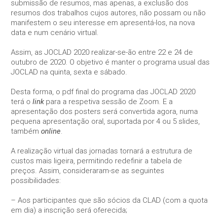
website is
submissão de resumos, mas apenas, a exclusão dos
used.
resumos dos trabalhos cujos autores, não possam ou não
manifestem o seu interesse em apresentá-los, na nova
data e num cenário virtual.
Experience
In order for
Assim, as JOCLAD 2020 realizar-se-ão entre 22 e 24 de
our website
outubro de 2020. O objetivo é manter o programa usual das
to perform
JOCLAD na quinta, sexta e sábado.
as well as
possible
Desta forma, o pdf final do programa das JOCLAD 2020
during your
terá o
link
para a respetiva sessão de Zoom. E a
visit. If you
apresentação dos posters será convertida agora, numa
refuse these
pequena apresentação oral, suportada por 4 ou 5 slides,
cookies,
também
online
.
some
functionality
will
A realização virtual das jornadas tornará a estrutura de
disappear
custos mais ligeira, permitindo redefinir a tabela de
from the
preços. Assim, consideraram-se as seguintes
website.
possibilidades:
– Aos participantes que são sócios da CLAD (com a quota
Marketing
em dia) a inscrição será oferecida;
By sharing