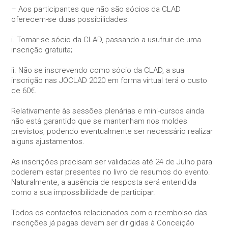
your
– Aos participantes que não são sócios da CLAD
interests
oferecem-se duas possibilidades:
and
behavior as
i. Tornar-se sócio da CLAD, passando a usufruir de uma
you visit our
inscrição gratuita;
site, you
increase the
chance of
ii. Não se inscrevendo como sócio da CLAD, a sua
seeing
inscrição nas JOCLAD 2020 em forma virtual terá o custo
personalized
de 60€.
content and
offers.
Relativamente às sessões plenárias e mini-cursos ainda
não está garantido que se mantenham nos moldes
previstos, podendo eventualmente ser necessário realizar
alguns ajustamentos.
As inscrições precisam ser validadas até 24 de Julho para
poderem estar presentes no livro de resumos do evento.
Naturalmente, a ausência de resposta será entendida
como a sua impossibilidade de participar.
Todos os contactos relacionados com o reembolso das
inscrições já pagas devem ser dirigidas à Conceição