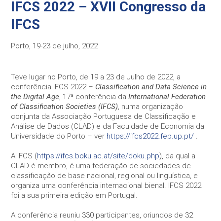
IFCS 2022 – XVII Congresso da
IFCS
Necessary
Esses cookies
Porto, 19-23 de julho, 2022
não são
opcionais. Eles
são
necessários
Teve lugar no Porto, de 19 a 23 de Julho de 2022, a
para o
conferência IFCS 2022 –
Classification and Data Science in
funcionamento
the Digital Age
, 17ª conferência da
International Federation
do site.
of Classification Societies (IFCS)
, numa organização
conjunta da Associação Portuguesa de Classificação e
Análise de Dados (CLAD) e da Faculdade de Economia da
Statistics
Universidade do Porto – ver
https://ifcs2022.fep.up.pt/
.
In order for
us to
A IFCS (
https://ifcs.boku.ac.at/site/doku.php
), da qual a
improve the
CLAD é membro, é uma federação de sociedades de
website's
classificação de base nacional, regional ou linguística, e
functionality
organiza uma conferência internacional bienal. IFCS 2022
and
structure,
foi a sua primeira edição em Portugal.
based on
how the
A conferência reuniu 330 participantes, oriundos de 32