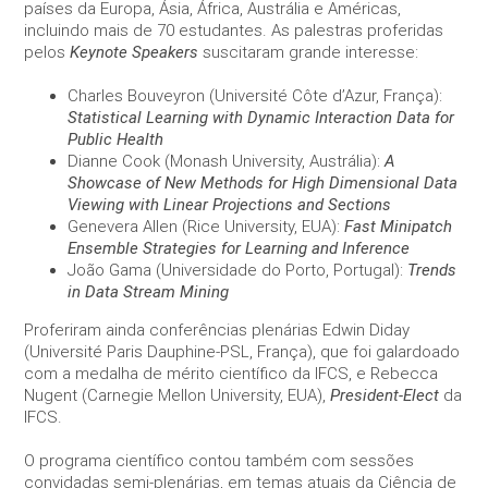
website is
países da Europa, Ásia, África, Austrália e Américas,
used.
incluindo mais de 70 estudantes. As palestras proferidas
pelos
Keynote Speakers
suscitaram grande interesse:
Experience
Charles Bouveyron (Université Côte d’Azur, França):
In order for
Statistical Learning with Dynamic Interaction Data for
our website
Public Health
to perform
Dianne Cook (Monash University, Austrália):
A
as well as
Showcase of New Methods for High Dimensional Data
possible
Viewing with Linear Projections and Sections
during your
Genevera Allen (Rice University, EUA):
Fast Minipatch
visit. If you
Ensemble Strategies for Learning and Inference
refuse these
João Gama (Universidade do Porto, Portugal):
Trends
cookies,
some
in Data Stream Mining
functionality
will
Proferiram ainda conferências plenárias Edwin Diday
disappear
(Université Paris Dauphine-PSL, França), que foi galardoado
from the
com a medalha de mérito científico da IFCS, e Rebecca
website.
Nugent (Carnegie Mellon University, EUA),
President-Elect
da
IFCS.
Marketing
O programa científico contou também com sessões
By sharing
convidadas semi-plenárias, em temas atuais da Ciência de