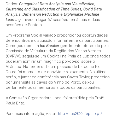
your
Dados:
Categorical Data Analysis and Visualization,
interests
Clustering and Classification of Time Series, Covid Data
and
Analysis, Dimension Reduction
e
Explainable Machine
behavior as
Learning
. Tiveram lugar 67 sessões temáticas e duas
you visit our
sessões de Posters.
site, you
increase the
Um Programa Social variado proporcionou oportunidades
chance of
de encontros e discussão informal entre os participantes.
seeing
personalized
Começou com um
Ice-Breaker
gentilmente oferecido pela
content and
Comissão de Viticultura da Região dos Vinhos Verdes
offers.
(CVRVV); seguiu-se um Cocktail na Praia da Luz onde todos
puderam admirar um magnífico pôr-do-sol sobre o
Atlântico. No terceiro dia um passeio de barco no Rio
Douro foi momento de convívio e relaxamento. No último
serão, o jantar da conferência nas Caves Taylor, precedido
por uma visita às caves do Vinho do Porto, deixou
certamente boas memórias a todos os participantes.
A Comissão Organizadora Local foi presidida pela Profª
Paula Brito.
Para mais informação, visitar:
http://ifcs2022.fep.up.pt/
.