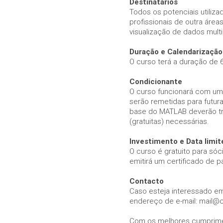
website is
Destinatários
used.
Todos os potenciais utiliza
profissionais de outra área
visualização de dados multi
Experience
Duração e Calendarização
In order for
our website
O curso terá a duração de 6
to perform
as well as
Condicionante
possible
O curso funcionará com um 
during your
serão remetidas para futur
visit. If you
base do MATLAB deverão tra
refuse these
(gratuitas) necessárias.
cookies,
some
Investimento e Data limit
functionality
will
O curso é gratuito para só
disappear
emitirá um certificado de pa
from the
website.
Contacto
Caso esteja interessado em
endereço de e-mail: mail@c
Marketing
By sharing
Com os melhores cumprime