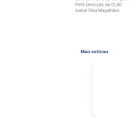
your
Pel’A Direcção da CLAD
interests
Isabel Silva Magalhães
and
behavior as
you visit our
site, you
increase the
chance of
seeing
personalized
content and
offers.