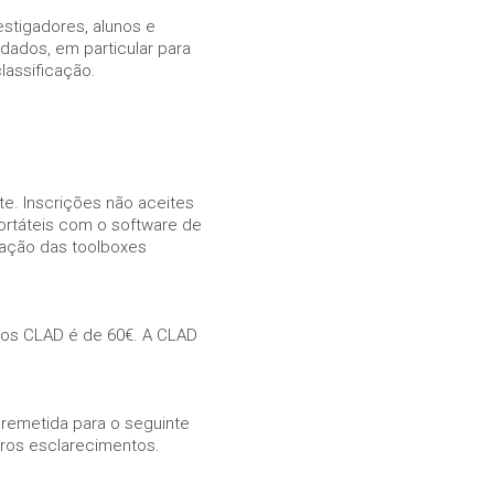
estigadores, alunos e
 dados, em particular para
lassificação.
e. Inscrições não aceites
ortáteis com o software de
lação das toolboxes
cios CLAD é de 60€. A CLAD
 remetida para o seguinte
tros esclarecimentos.