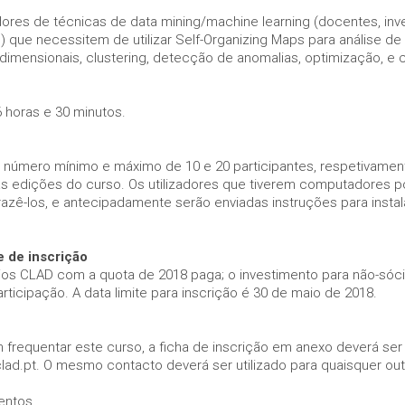
dores de técnicas de data mining/machine learning (docentes, inv
s) que necessitem de utilizar Self-Organizing Maps para análise de
dimensionais, clustering, detecção de anomalias, optimização, e c
 horas e 30 minutos.
número mínimo e máximo de 10 e 20 participantes, respetivament
as edições do curso. Os utilizadores que tiverem computadores p
zê-los, e antecipadamente serão enviadas instruções para insta
e de inscrição
cios CLAD com a quota de 2018 paga; o investimento para não-só
rticipação. A data limite para inscrição é 30 de maio de 2018.
 frequentar este curso, a ficha de inscrição em anexo deverá ser
lad.pt. O mesmo contacto deverá ser utilizado para quaisquer ou
ntos,