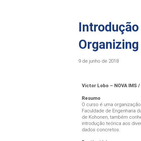
Necessary
Introdução 
Esses cookies
não são
opcionais. Eles
Organizing
são
necessários
para o
funcionamento
9 de junho de 2018
do site.
Statistics
Victor Lobo – NOVA IMS /
In order for
us to
Resumo
improve the
O curso é uma organização 
website's
Faculdade de Engenharia da
functionality
de Kohonen, também conhec
and
introdução teórica aos dive
structure,
dados concretos.
based on
how the