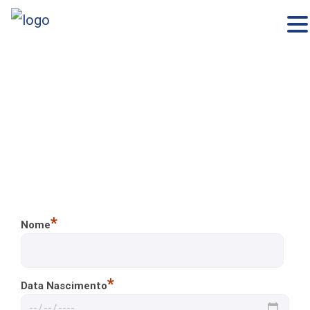
×
Skip
to
content
RegistoN
*
Nome
*
Data Nascimento