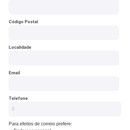
your
interests
and
behavior as
Código Postal
you visit our
site, you
increase the
chance of
seeing
Localidade
personalized
content and
offers.
Email
Telefone
Para efeitos de correio prefere: