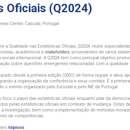
s Oficiais (Q2024)
gress Center, Cascais, Portugal
e a Qualidade nas Estatísticas Oficiais, Q2024, reúne especialistas
ticistas, académicos e
stakeholders
, provenientes de vários siste
à escala internacional. A Q2024 tem como principal objetivo promo
ação sobre questões emergentes relacionadas com a qualidade das
icipado desde a primeira edição (2001) de forma regular e ativa,
ando a organização da conferência e seus comités. É a primeira
do o evento organizado pelo Eurostat e pelo INE de Portugal.
 foco o papel das estatísticas oficiais enquanto pilar da democ
tados pelas estatísticas oficiais em contexto de mudança. Estes d
ia e a investigação, bem como a implementação de métodos inova
ento de competências.
ntes
tópicos
: