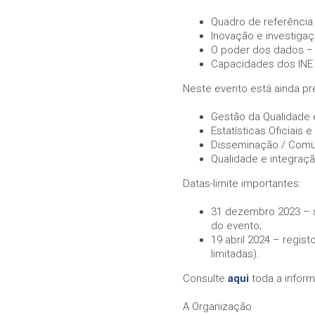
website is
used.
Quadro de referência i
Inovação e investigaç
O poder dos dados −
Experience
Capacidades dos INE 
In order for
our website
Neste evento está ainda pr
to perform
as well as
Gestão da Qualidade e
possible
Estatísticas Oficiais e 
during your
Disseminação / Com
visit. If you
Qualidade e integraçã
refuse these
cookies,
Datas-limite importantes:
some
functionality
31 dezembro 2023 – 
will
do evento;
disappear
from the
19 abril 2024 – regis
website.
limitadas).
Consulte
aqui
toda a infor
Marketing
A Organização
By sharing