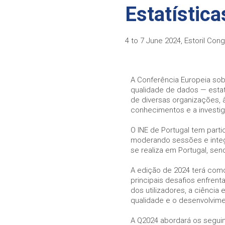
Estatística
Necessary
Esses cookies
4 to 7 June 2024, Estoril Con
não são
opcionais. Eles
são
necessários
A Conferência Europeia sobr
para o
qualidade de dados — esta
funcionamento
de diversas organizações, 
do site.
conhecimentos e a investig
O INE de Portugal tem part
Statistics
moderando sessões e integr
In order for
se realiza em Portugal, sen
us to
improve the
A edição de 2024 terá como
website's
principais desafios enfren
functionality
and
dos utilizadores, a ciênc
structure,
qualidade e o desenvolvim
based on
how the
A Q2024 abordará os segui