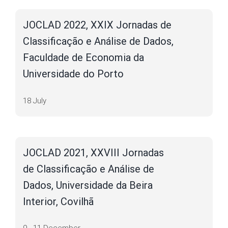
your
interests
JOCLAD 2022, XXIX Jornadas de
and
behavior as
Classificação e Análise de Dados,
you visit our
site, you
Faculdade de Economia da
increase the
chance of
Universidade do Porto
seeing
personalized
content and
18 July
offers.
JOCLAD 2021, XXVIII Jornadas
de Classificação e Análise de
Dados, Universidade da Beira
Interior, Covilhã