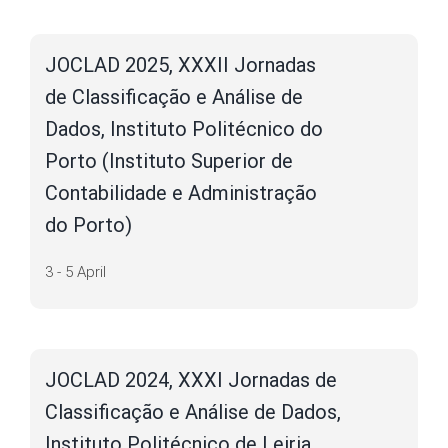
Necessary
JOCLAD 2025, XXXII Jornadas
Esses cookies
de Classificação e Análise de
não são
opcionais. Eles
Dados, Instituto Politécnico do
são
necessários
Porto (Instituto Superior de
para o
funcionamento
Contabilidade e Administração
do site.
do Porto)
Statistics
3 - 5 April
In order for
us to
improve the
website's
functionality
JOCLAD 2024, XXXI Jornadas de
and
structure,
Classificação e Análise de Dados,
based on
how the
Instituto Politécnico de Leiria