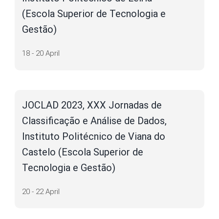
website is
used.
(Escola Superior de Tecnologia e
Gestão)
Experience
In order for
18 - 20 April
our website
to perform
as well as
possible
during your
JOCLAD 2023, XXX Jornadas de
visit. If you
refuse these
Classificação e Análise de Dados,
cookies,
some
Instituto Politécnico de Viana do
functionality
will
Castelo (Escola Superior de
disappear
from the
Tecnologia e Gestão)
website.
20 - 22 April
Marketing
By sharing